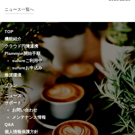
ニュース一覧へ
TOP
機能紹介
クラウド円簿連携
Plammon開始手順
sufureご利用中
sufureお申込み
推奨環境
プラン
ニュース
サポート
お問い合わせ
メンテナンス情報
Q&A
個人情報保護方針